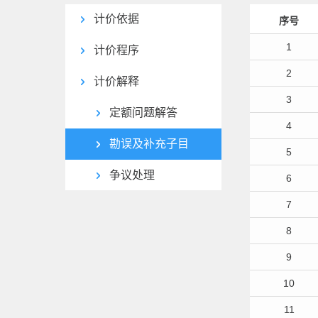
计价依据
序号
1
计价程序
2
计价解释
3
定额问题解答
4
勘误及补充子目
5
争议处理
6
7
8
9
10
11