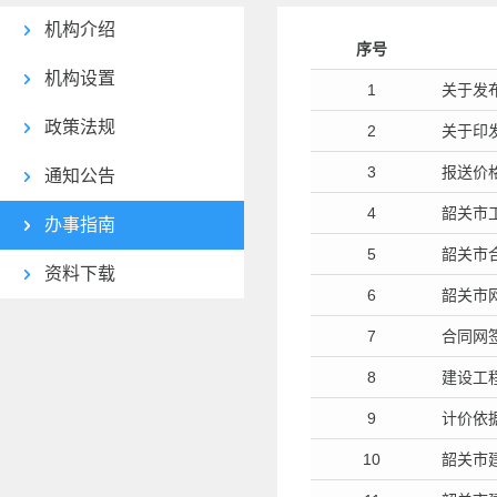
机构介绍
序号
机构设置
1
关于发
政策法规
2
关于印
3
报送价
通知公告
4
韶关市
办事指南
5
韶关市
资料下载
6
韶关市
7
合同网
8
建设工
9
计价依
10
韶关市